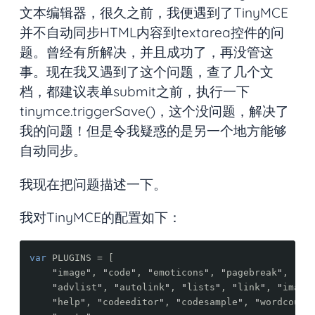
文本编辑器，很久之前，我便遇到了TinyMCE
并不自动同步HTML内容到textarea控件的问
题。曾经有所解决，并且成功了，再没管这
事。现在我又遇到了这个问题，查了几个文
档，都建议表单submit之前，执行一下
tinymce.triggerSave()，这个没问题，解决了
我的问题！但是令我疑惑的是另一个地方能够
自动同步。
我现在把问题描述一下。
我对TinyMCE的配置如下：
var
PLUGINS
=
[
"
image
"
,
"
code
"
,
"
emoticons
"
,
"
pagebreak
"
,
"
ta
"
advlist
"
,
"
autolink
"
,
"
lists
"
,
"
link
"
,
"
image
"
help
"
,
"
codeeditor
"
,
"
codesample
"
,
"
wordcount